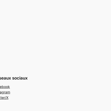
seaux sociaux
ebook
tagram
tter/X