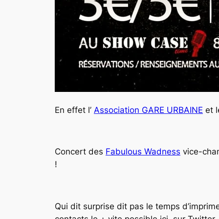
En effet l’
Association GARE URBAINE
et 
Concert des
Fabulous Wadness
vice-cham
!
Qui dit surprise dit pas le temps d’impri
contacts le + vite possible ici, sur Twitte