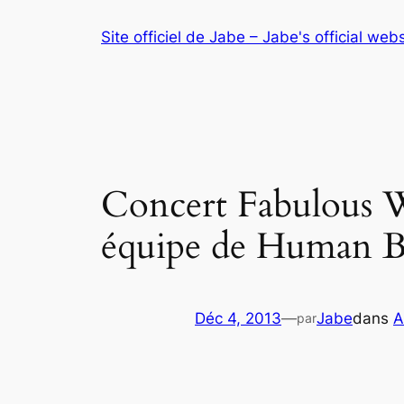
Aller
Site officiel de Jabe – Jabe's official web
au
contenu
Concert Fabulous W
équipe de Human B
Déc 4, 2013
—
Jabe
dans
A
par