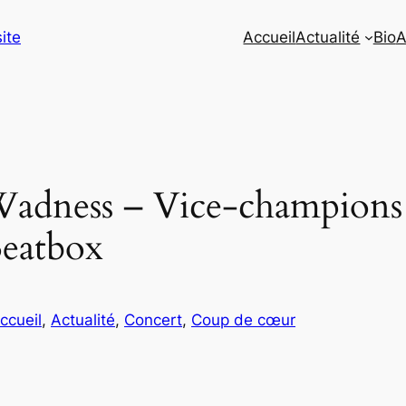
site
Accueil
Actualité
Bio
A
adness – Vice-champions 
eatbox
ccueil
, 
Actualité
, 
Concert
, 
Coup de cœur