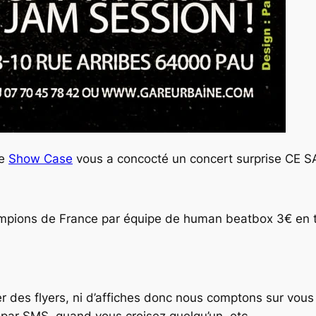
le
Show Case
vous a concocté un concert surprise CE S
pions de France par équipe de human beatbox 3€ en tar
mer des flyers, ni d’affiches donc nous comptons sur vou
r, par SMS, quand vous croisez quelqu’un, etc.