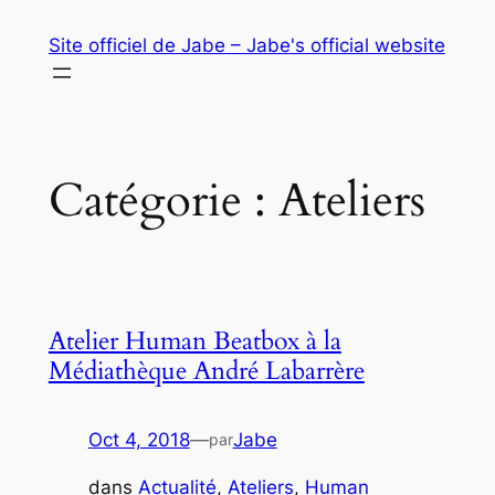
Aller
Site officiel de Jabe – Jabe's official website
au
contenu
Catégorie :
Ateliers
Atelier Human Beatbox à la
Médiathèque André Labarrère
Oct 4, 2018
—
Jabe
par
dans
Actualité
, 
Ateliers
, 
Human