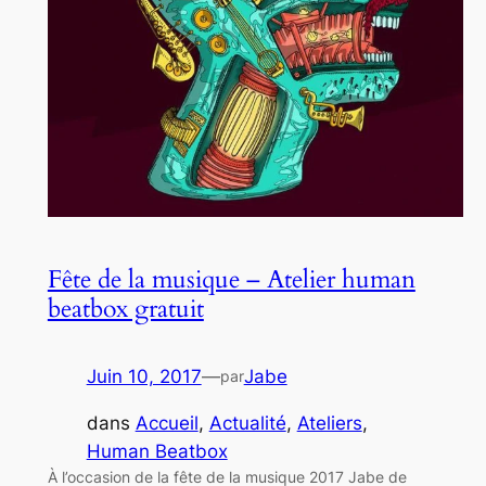
Fête de la musique – Atelier human
beatbox gratuit
Juin 10, 2017
—
Jabe
par
dans
Accueil
, 
Actualité
, 
Ateliers
, 
Human Beatbox
À l’occasion de la fête de la musique 2017 Jabe de