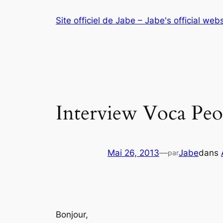
Aller
Site officiel de Jabe – Jabe's official web
au
contenu
Interview Voca Peo
Mai 26, 2013
—
Jabe
dans
par
Bonjour,